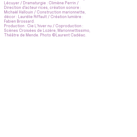
Lécuyer / Dramaturgie : Climène Perrin /
Direction d'acteur·rices, création sonore :
Michaël Hallouin / Construction marionnette,
décor : Laurélie Riffault / Création lumière :
Fabien Brossard.
Production : Cie L’hiver nu / Coproduction :
Scènes Croisées de Lozère, Marionnettissimo,
Théâtre de Mende. Photo ©Laurent Cadéac.
Devenez bénévole