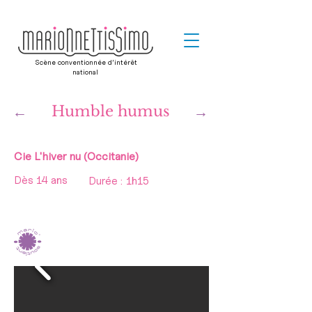
Scène conventionnée d’intérêt
national
←
Humble humus
→
Cie L'hiver nu (Occitanie)
Dès 14 ans
Durée :
1h15