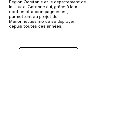
Région Occitanie et le département de
la Haute-Garonne qui, grâce à leur
soutien et accompagnement,
permettent au projet de
Marionnettissimo de se déployer
depuis toutes ces années.
Devenez bénévole
Abonnez-vous à la MarioLettre
Soutenez l'association
Marionnettissimo
1 rue Colbert, 31170 Tournefeuille
05 62 48 30 72
Nous contacter