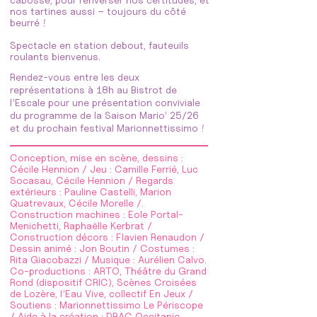
cabossé, pour renverser nos certitudes, et
nos tartines aussi – toujours du côté
beurré !
Spectacle en station debout, fauteuils
roulants bienvenus.
Rendez-vous entre les deux
représentations à 18h au Bistrot de
l’Escale pour une présentation conviviale
du programme de la Saison Mario’ 25/26
et du prochain festival Marionnettissimo !
Conception, mise en scène, dessins :
Cécile Hennion / Jeu : Camille Ferrié, Luc
Socasau, Cécile Hennion / Regards
extérieurs : Pauline Castelli, Marion
Quatrevaux, Cécile Morelle /.
Construction machines : Eole Portal-
Menichetti, Raphaëlle Kerbrat /
Construction décors : Flavien Renaudon /
Dessin animé : Jon Boutin / Costumes :
Rita Giacobazzi / Musique : Aurélien Calvo.
Co-productions : ARTO, Théâtre du Grand
Rond (dispositif CRIC), Scènes Croisées
de Lozère, l’Eau Vive, collectif En Jeux /
Soutiens : Marionnettissimo Le Périscope
/ Aide à la création : DRAC Occitanie,