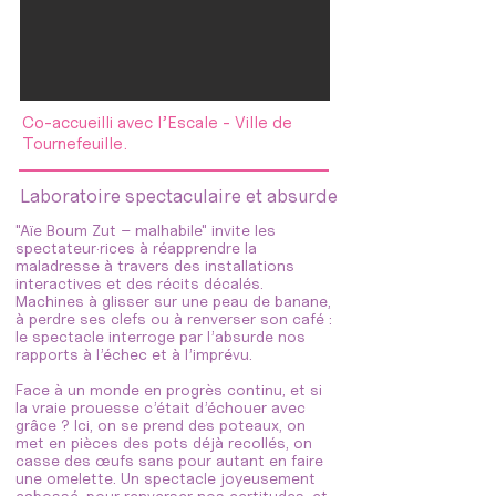
Co-accueilli avec l’Escale - Ville de
Tournefeuille.
Laboratoire spectaculaire et absurde
"Aïe Boum Zut – malhabile" invite les
spectateur·rices à réapprendre la
maladresse à travers des installations
interactives et des récits décalés.
Machines à glisser sur une peau de banane,
à perdre ses clefs ou à renverser son café :
le spectacle interroge par l’absurde nos
rapports à l’échec et à l’imprévu.
Face à un monde en progrès continu, et si
la vraie prouesse c’était d’échouer avec
grâce ? Ici, on se prend des poteaux, on
met en pièces des pots déjà recollés, on
casse des œufs sans pour autant en faire
une omelette. Un spectacle joyeusement