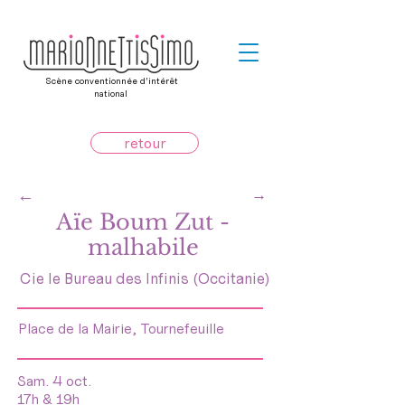
Scène conventionnée d’intérêt
national
retour
←
→
Aïe Boum Zut -
malhabile
Cie le Bureau des Infinis (Occitanie)
Place de la Mairie, Tournefeuille
Sam. 4 oct.
17h & 19h